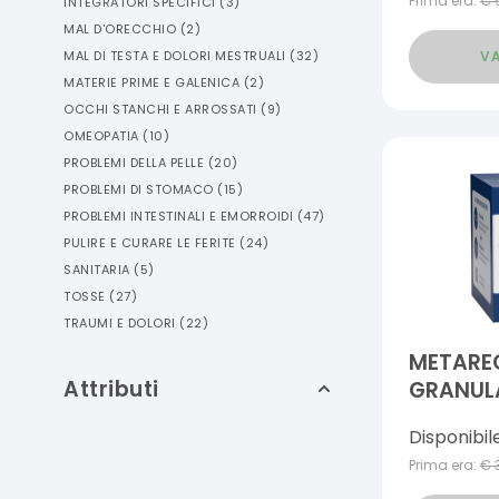
Prima era:
€
INTEGRATORI SPECIFICI
(
3
)
MAL D'ORECCHIO
(
2
)
VA
MAL DI TESTA E DOLORI MESTRUALI
(
32
)
MATERIE PRIME E GALENICA
(
2
)
OCCHI STANCHI E ARROSSATI
(
9
)
OMEOPATIA
(
10
)
PROBLEMI DELLA PELLE
(
20
)
PROBLEMI DI STOMACO
(
15
)
PROBLEMI INTESTINALI E EMORROIDI
(
47
)
PULIRE E CURARE LE FERITE
(
24
)
SANITARIA
(
5
)
TOSSE
(
27
)
TRAUMI E DOLORI
(
22
)
METARE
Attributi
GRANULA
PEZZI
Disponibil
Prima era:
€