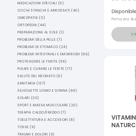
MEDICAZIONI SPECIALI
(
5
)
Disponibil
OCCHI STANCHI E ARROSSATI
(
40
)
OMEOPATIA
(
11
)
Prima era:
€
ORTOPEDIA
(
44
)
PREPARAZIONE AL SOLE
(
1
)
VA
PROBLEMI DELLA PELLE
(
7
)
PROBLEMI DI STOMACO
(
24
)
PROBLEMI INTESTINALI E EMORROIDI
(
66
)
PROTEGGERE LE FERITE
(
36
)
PULIRE E CURARE LE FERITE
(
17
)
SALUTE DEL NEONATO
(
6
)
SANITARIA
(
137
)
SILHOUETTE UOMO E DONNA
(
69
)
SOLARI
(
20
)
SPORT E MASSA MUSCOLARE
(
20
)
TERAPIA CALDO/FREDDO
(
7
)
VITAMIN
TOELETTATURA E ACCESSORI
(
8
)
NATURC
TOSSE
(
9
)
COMPRES
TRAUMI E DOLORI
(
9
)