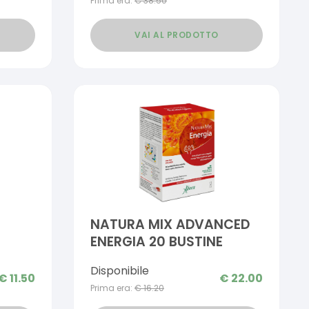
Prima era:
€
38.50
VAI AL PRODOTTO
NATURA MIX ADVANCED
ENERGIA 20 BUSTINE
Disponibile
€
11.50
€
22.00
Prima era:
€
16.20