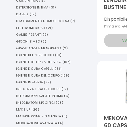
LENODIA
CURA INTIMA
(
13
)
BUSTINE
DETERSIONE INTIMA
(
31
)
DIABETE
(
12
)
Disponibil
DIMAGRIMENTO UOMO E DONNA
(
7
)
Prima era:
€
ELETTROMEDICALI
(
21
)
GAMBE PESANTI
(
9
)
VA
GIOCHI BIMBO
(
3
)
GRAVIDANZA E MENOPAUSA
(
2
)
IGIENE DELL'ORECCHIO
(
10
)
IGIENE E BELLEZZA DEL VISO
(
157
)
IGIENE E CURA CAPELLI
(
61
)
IGIENE E CURA DEL CORPO
(
189
)
IGIENE INFANZIA
(
27
)
INFLUENZA E RAFFREDDORE
(
12
)
INTEGRATORI SALUTE INTIMA
(
6
)
INTEGRATORI SPECIFICI
(
23
)
MAKE UP
(
26
)
MATERIE PRIME E GALENICA
(
8
)
MENOVA
MEDICAZIONE AVANZATA
(
4
)
60 CAPS