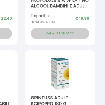
PROPOLGEMMA SPRAY NO
ALCOOL BAMBINI E ADULTI
30 ML
Disponibile
E 1+1
€
22.40
€
16.90
Prima era:
€
11.52
VAI AL PRODOTTO
GRINTUSS ADULTI
BILI
SCIROPPO 180 G