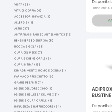
Disponibil
VISTA
(
33
)
Prima era:
€
VITA DI COPPIA
(
4
)
ACCESSORI INFANZIA
(
1
)
VA
ALLERGIE
(
11
)
ALTRI
(
37
)
ANTIPARASSITARI ED ANTIELMINTICI
(
12
)
BENESSERE ED ENERGIA
(
5
)
BOCCA E GOLA
(
28
)
CURA DEL PIEDE
(
7
)
CURA E IGIENE ORALE
(
3
)
CURA INTIMA
(
15
)
DIMAGRIMENTO UOMO E DONNA
(
1
)
FARMACO PRESCRITTO
(
6
)
GAMBE PESANTI
(
11
)
ADIPROX
IGIENE DELL'ORECCHIO
(
1
)
BUSTINE
IGIENE E BELLEZZA DEL VISO
(
1
)
IGIENE E CURA CAPELLI
(
1
)
Disponibil
INFLUENZA E RAFFREDDORE
(
54
)