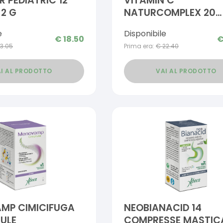
R PEDIATRIC 12
VITAMIN C
 2 G
NATURCOMPLEX 20
BUSTINE GRANULARI
e
Disponibile
CONFEZIONE SPECIAL
€
18.50
13.05
Prima era:
€
22.40
I AL PRODOTTO
VAI AL PRODOTTO
MP CIMICIFUGA
NEOBIANACID 14
ULE
COMPRESSE MASTICA