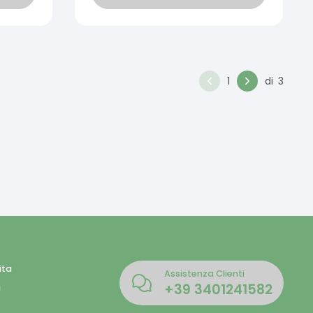
1
di
3
ita
Assistenza Clienti
+39
3401241582
i