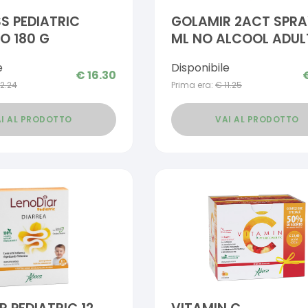
S PEDIATRIC
GOLAMIR 2ACT SPRA
O 180 G
ML NO ALCOOL ADULT
BAMBINI DA UN ANNO
e
Disponibile
ETA'
€
16.30
12.24
Prima era:
€
11.25
I AL PRODOTTO
VAI AL PRODOTTO