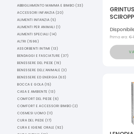
ABBIGLIAMENTO MAMMA E BIMBO
(
33
)
GRINTUS
ACCESSORI INFANZIA
(
20
)
SCIROPP
ALIMENTI INFANZIA
(
5
)
ALIMENTI PER ANIMALI
(
1
)
Disponibil
ALIMENTI SPECIALI
(
14
)
Prima era:
€
ALTRI
(
1596
)
ASSORBENTI INTIMI
(
13
)
VA
BENDAGGI E FASCIATURE
(
37
)
BENESSERE DEL PIEDE
(
19
)
BENESSERE DELL'ANIMALE
(
3
)
BENESSERE ED ENERGIA
(
63
)
BOCCA E GOLA
(
15
)
CASA E AMBIENTE
(
13
)
COMFORT DEL PIEDE
(
6
)
COMFORT E ACCESSORI BIMBO
(
2
)
COSMESI UOMO
(
11
)
CURA DEL PIEDE
(
17
)
CURA E IGIENE ORALE
(
92
)