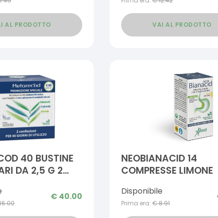
9.45
Prima era:
€
12.42
I AL PRODOTTO
VAI AL PRODOTTO
COD 40 BUSTINE
NEOBIANACID 14
RI DA 2,5 G 2
COMPRESSE LIMONE
e
Disponibile
€
40.00
36.00
Prima era:
€
8.91