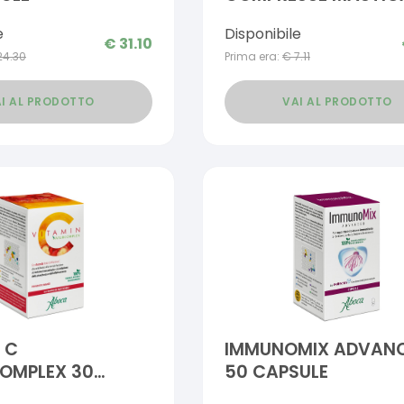
e
Disponibile
€
31.10
24.30
Prima era:
€
7.11
I AL PRODOTTO
VAI AL PRODOTTO
 C
IMMUNOMIX ADVAN
OMPLEX 30
50 CAPSULE
SE DA 2 G