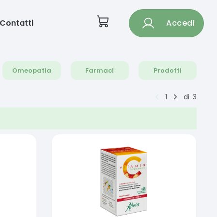
Contatti
Accedi
Omeopatia
Farmaci
Prodotti
1
di
3