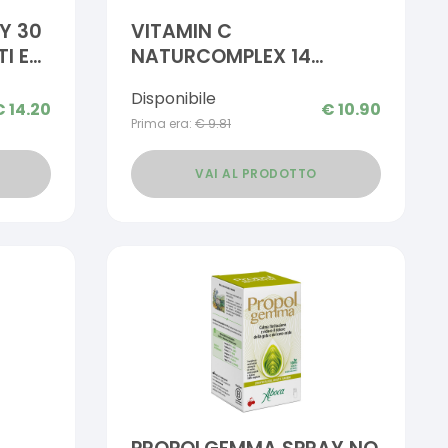
Y 30
VITAMIN C
I E
NATURCOMPLEX 14
 DI
COMPRESSE
Disponibile
€
14.20
€
10.90
Prima era:
€
9.81
VAI AL PRODOTTO