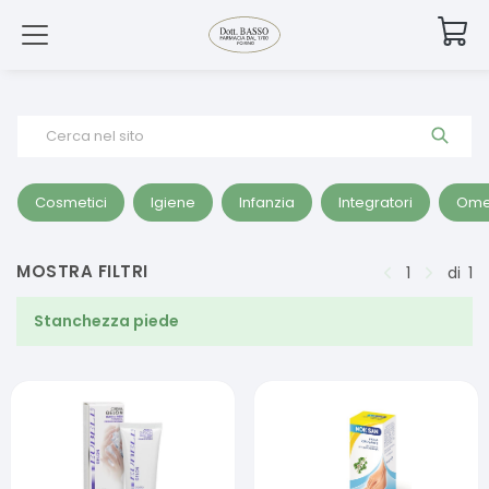
Cerca nel sito
Cosmetici
Igiene
Infanzia
Integratori
Ome
MOSTRA FILTRI
1
di
1
Stanchezza piede