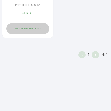
Prima era:
€
9.54
€
12.70
VAI AL PRODOTTO
1
di
1