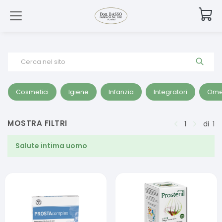
Cerca nel sito
Cosmetici
Igiene
Infanzia
Integratori
Ome
MOSTRA FILTRI
1
di
1
Salute intima uomo