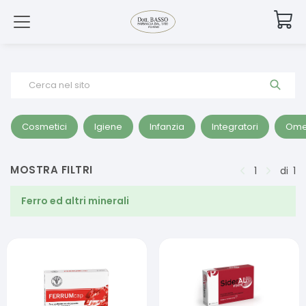
Cerca nel sito
Cosmetici
Igiene
Infanzia
Integratori
Ome
MOSTRA FILTRI
1
di
1
Ferro ed altri minerali