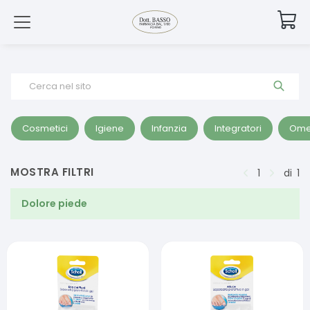
Cerca nel sito
Cosmetici
Igiene
Infanzia
Integratori
Ome
MOSTRA FILTRI
1
di
1
Dolore piede