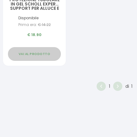
IN GEL SCHOLL EXPERT
SUPPORT PER ALLUCE E
DITA DEI PIEDI 1 PEZZO
RITAGLIABILE
Disponibile
Prima era:
€
14.22
€
18.90
VAI AL PRODOTTO
1
di
1