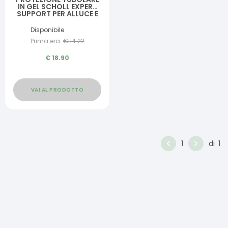
IN GEL SCHOLL EXPERT
SUPPORT PER ALLUCE E
DITA DEI PIEDI 1 PEZZO
RITAGLIABILE
Disponibile
Prima era:
€
14.22
€
18.90
VAI AL PRODOTTO
1
di
1