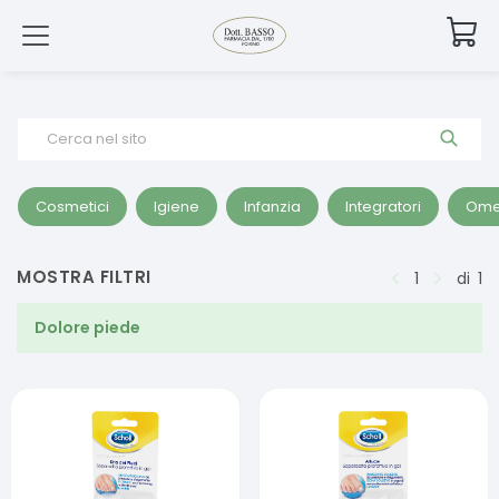
Cerca nel sito
Cosmetici
Igiene
Infanzia
Integratori
Ome
MOSTRA FILTRI
1
di
1
Dolore piede