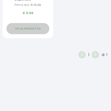
Prima era:
€
10.35
€
11.50
VAI AL PRODOTTO
1
di
1