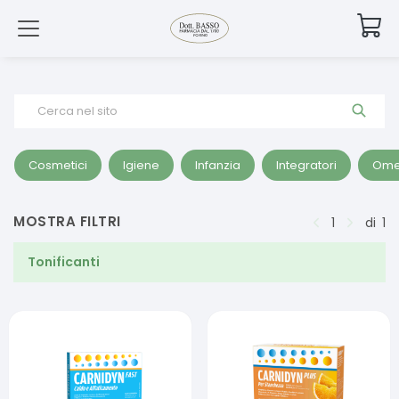
Cerca nel sito
Cosmetici
Igiene
Infanzia
Integratori
Ome
MOSTRA FILTRI
1
di
1
Tonificanti