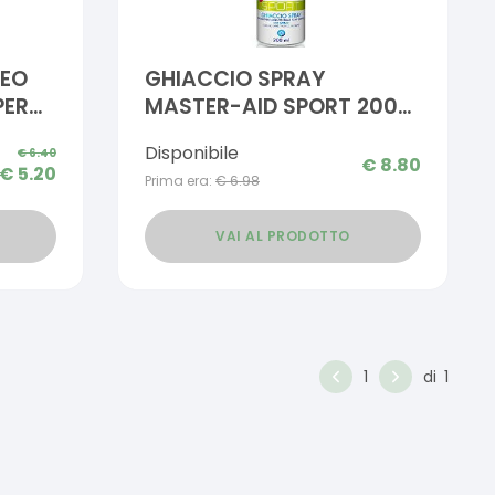
NEO
GHIACCIO SPRAY
PER
MASTER-AID SPORT 200
2
ML
Disponibile
€
6.40
€
8.80
€
5.20
Prima era:
€
6.98
VAI AL PRODOTTO
1
di
1