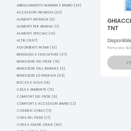
ABBIGLIAMENTO MAMMA E BIMBO
(
33
)
ACCESSORI INFANZIA
(
20
)
ALIMENTI INFANZIA
(
5
)
GHIACC
ALIMENTI PER ANIMALI
(
1
)
TNT
ALIMENTI SPECIALI
(
14
)
Disponibil
ALTRI
(
1597
)
ASSORBENTI INTIMI
(
13
)
Prima era:
€
BENDAGGI E FASCIATURE
(
37
)
BENESSERE DEL PIEDE
(
19
)
VA
BENESSERE DELL'ANIMALE
(
3
)
BENESSERE ED ENERGIA
(
63
)
BOCCA E GOLA
(
15
)
CASA E AMBIENTE
(
13
)
COMFORT DEL PIEDE
(
6
)
COMFORT E ACCESSORI BIMBO
(
2
)
COSMESI UOMO
(
11
)
CURA DEL PIEDE
(
17
)
CURA E IGIENE ORALE
(
92
)