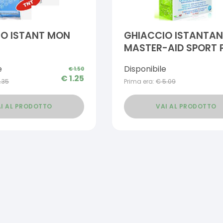
IO ISTANT MON
GHIACCIO ISTANTA
MASTER-AID SPORT 
TERAPIA DEL FREDDO 
e
Disponibile
€
1.50
PEZZI
€
1.25
1.35
Prima era:
€
5.09
I AL PRODOTTO
VAI AL PRODOTTO