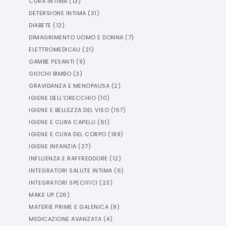
CURA INTIMA
(
13
)
DETERSIONE INTIMA
(
31
)
DIABETE
(
12
)
DIMAGRIMENTO UOMO E DONNA
(
7
)
ELETTROMEDICALI
(
21
)
GAMBE PESANTI
(
9
)
GIOCHI BIMBO
(
3
)
GRAVIDANZA E MENOPAUSA
(
2
)
IGIENE DELL'ORECCHIO
(
10
)
IGIENE E BELLEZZA DEL VISO
(
157
)
IGIENE E CURA CAPELLI
(
61
)
IGIENE E CURA DEL CORPO
(
189
)
IGIENE INFANZIA
(
27
)
INFLUENZA E RAFFREDDORE
(
12
)
INTEGRATORI SALUTE INTIMA
(
6
)
INTEGRATORI SPECIFICI
(
23
)
MAKE UP
(
26
)
MATERIE PRIME E GALENICA
(
8
)
MEDICAZIONE AVANZATA
(
4
)