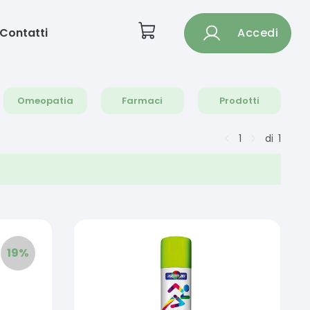
Contatti
Accedi
Omeopatia
Farmaci
Prodotti
1
di
1
19
%