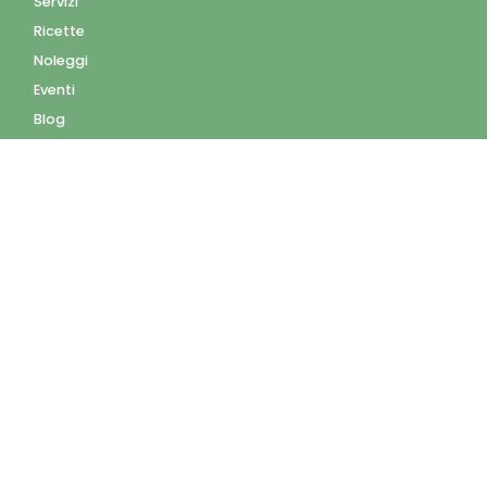
Servizi
Ricette
Noleggi
Eventi
Blog
AZIENDA
Contatti
Accedi
Registrati
Privacy Policy
Condizioni d'uso
INFORMAZIONI
Condizioni di vendita
Modalità e costi di
spedizione
Pagamenti accettati