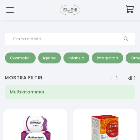
Cerca nel sito
Cosmetici
Igiene
Infanzia
Integratori
Ome
MOSTRA FILTRI
1
di
1
Multivitaminici