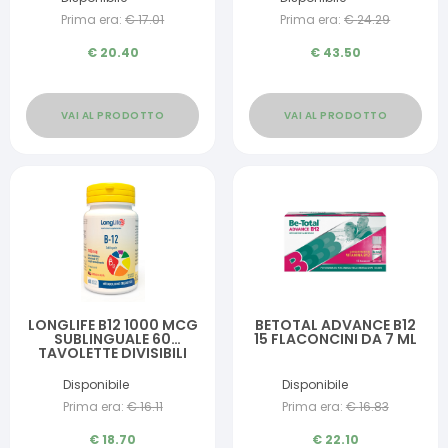
Prima era:
€
17.01
Prima era:
€
24.29
€
20.40
€
43.50
VAI AL PRODOTTO
VAI AL PRODOTTO
LONGLIFE B12 1000 MCG
BETOTAL ADVANCE B12
SUBLINGUALE 60
15 FLACONCINI DA 7 ML
TAVOLETTE DIVISIBILI
GUSTO CILIEGIA CON
EDULCORANTI SENZA
Disponibile
Disponibile
GLUTINE
Prima era:
€
16.11
Prima era:
€
16.83
€
18.70
€
22.10