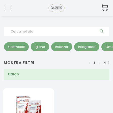
Cerca nel sito
Cosmetici
Igiene
Infanzia
Integratori
Ome
MOSTRA FILTRI
1
di
1
Caldo