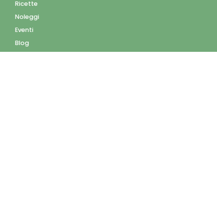
Ricette
Noleggi
Eventi
Blog
AZIENDA
Contatti
Accedi
Registrati
Privacy Policy
Condizioni d'uso
INFORMAZIONI
Condizioni di vendita
Modalità e costi di
spedizione
Pagamenti accettati