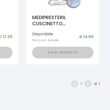
MEDIPRESTERIL
CUSCINETTO
CALDO/FREDDO
Disponibile
SUTO
ANATOMICO
€
17.30
€
14.50
Prima era:
€
12.06
5CM
VAI AL PRODOTTO
1
di
1