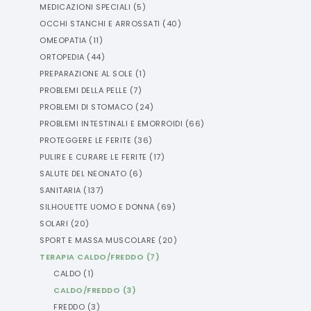
MEDICAZIONI SPECIALI
(
5
)
OCCHI STANCHI E ARROSSATI
(
40
)
OMEOPATIA
(
11
)
ORTOPEDIA
(
44
)
PREPARAZIONE AL SOLE
(
1
)
PROBLEMI DELLA PELLE
(
7
)
PROBLEMI DI STOMACO
(
24
)
PROBLEMI INTESTINALI E EMORROIDI
(
66
)
PROTEGGERE LE FERITE
(
36
)
PULIRE E CURARE LE FERITE
(
17
)
SALUTE DEL NEONATO
(
6
)
SANITARIA
(
137
)
SILHOUETTE UOMO E DONNA
(
69
)
SOLARI
(
20
)
SPORT E MASSA MUSCOLARE
(
20
)
TERAPIA CALDO/FREDDO
(
7
)
CALDO
(
1
)
CALDO/FREDDO
(
3
)
FREDDO
(
3
)