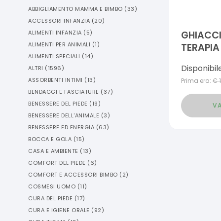
ABBIGLIAMENTO MAMMA E BIMBO
(
33
)
ACCESSORI INFANZIA
(
20
)
ALIMENTI INFANZIA
(
5
)
GHIACCI
ALIMENTI PER ANIMALI
(
1
)
TERAPIA
ALIMENTI SPECIALI
(
14
)
MASTER-
Disponibil
ALTRI
(
1596
)
ASSORBENTI INTIMI
(
13
)
Prima era:
€
BENDAGGI E FASCIATURE
(
37
)
BENESSERE DEL PIEDE
(
19
)
VA
BENESSERE DELL'ANIMALE
(
3
)
BENESSERE ED ENERGIA
(
63
)
BOCCA E GOLA
(
15
)
CASA E AMBIENTE
(
13
)
COMFORT DEL PIEDE
(
6
)
COMFORT E ACCESSORI BIMBO
(
2
)
COSMESI UOMO
(
11
)
CURA DEL PIEDE
(
17
)
CURA E IGIENE ORALE
(
92
)