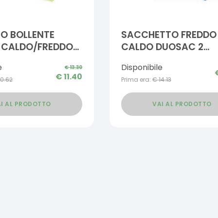
O BOLLENTE
SACCHETTO FREDDO
 CALDO/FREDDO
CALDO DUOSAC 2
AID SPORT 13X28
SACCHETTI CON
e
Disponibile
€
13.30
APPLICATORE IN TES
€
11.40
10.62
Prima era:
€
14.13
NON TESSUTO 13X2
I AL PRODOTTO
VAI AL PRODOTTO