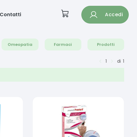
Contatti
Accedi
Omeopatia
Farmaci
Prodotti
1
di
1