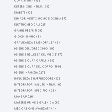
CURA INTIMA
(
13
)
DETERSIONE INTIMA
(
31
)
DIABETE
(
12
)
DIMAGRIMENTO UOMO E DONNA
(
7
)
ELETTROMEDICALI
(
21
)
GAMBE PESANTI
(
9
)
GIOCHI BIMBO
(
3
)
GRAVIDANZA E MENOPAUSA
(
2
)
IGIENE DELL'ORECCHIO
(
10
)
IGIENE E BELLEZZA DEL VISO
(
157
)
IGIENE E CURA CAPELLI
(
61
)
IGIENE E CURA DEL CORPO
(
189
)
IGIENE INFANZIA
(
27
)
INFLUENZA E RAFFREDDORE
(
12
)
INTEGRATORI SALUTE INTIMA
(
6
)
INTEGRATORI SPECIFICI
(
23
)
MAKE UP
(
26
)
MATERIE PRIME E GALENICA
(
8
)
MEDICAZIONE AVANZATA
(
4
)