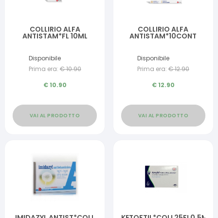
COLLIRIO ALFA
COLLIRIO ALFA
ANTISTAM*FL 10ML
ANTISTAM*10CONT
Disponibile
Disponibile
Prima era:
€
10.90
Prima era:
€
12.90
€
10.90
€
12.90
VAI AL PRODOTTO
VAI AL PRODOTTO
IMIDAZYL ANTIST*COLL
KETOFTIL*COLL25FL0,5ML0