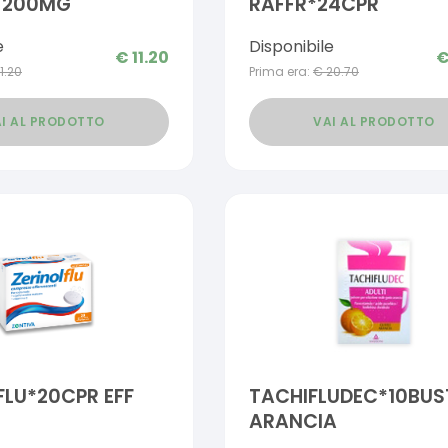
+200MG
RAFFR*24CPR
e
Disponibile
€
11.20
11.20
Prima era:
€
20.70
I AL PRODOTTO
VAI AL PRODOTTO
FLU*20CPR EFF
TACHIFLUDEC*10BUS
ARANCIA