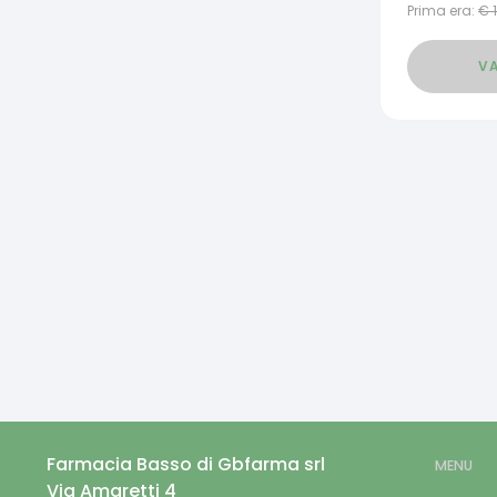
Prima era:
€
VA
Farmacia Basso di Gbfarma srl
MENU
Via Amaretti 4