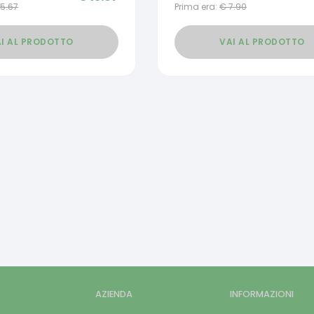
15.67
Prima era:
€
7.90
I AL PRODOTTO
VAI AL PRODOTTO
AZIENDA
INFORMAZIONI