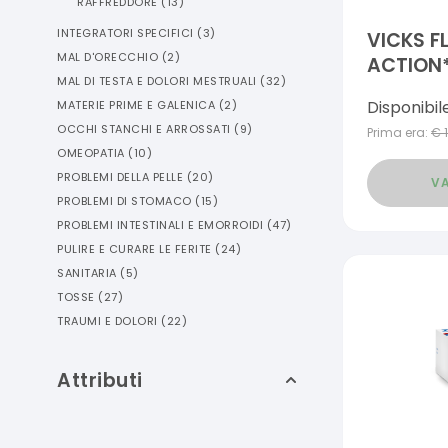
RAFFREDDORE
(
13
)
INTEGRATORI SPECIFICI
(
3
)
VICKS F
MAL D'ORECCHIO
(
2
)
ACTION
MAL DI TESTA E DOLORI MESTRUALI
(
32
)
Disponibil
MATERIE PRIME E GALENICA
(
2
)
OCCHI STANCHI E ARROSSATI
(
9
)
Prima era:
€
OMEOPATIA
(
10
)
PROBLEMI DELLA PELLE
(
20
)
VA
PROBLEMI DI STOMACO
(
15
)
PROBLEMI INTESTINALI E EMORROIDI
(
47
)
PULIRE E CURARE LE FERITE
(
24
)
SANITARIA
(
5
)
TOSSE
(
27
)
TRAUMI E DOLORI
(
22
)
Attributi