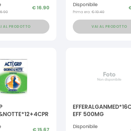
e
Disponibile
€
16.90
16.90
Prima era:
€
10.40
I AL PRODOTTO
VAI AL PRODOTTO
P
EFFERALGANMED*16
&NOTTE*12+4CPR
EFF 500MG
e
Disponibile
€
15.67