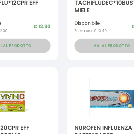
FLU*12CPR EFF
TACHIFLUDEC*10BUS
MIELE
e
Disponibile
€
12.30
12.30
Prima era:
€
10.40
I AL PRODOTTO
VAI AL PRODOTTO
*20CPR EFF
NUROFEN INFLUENZA