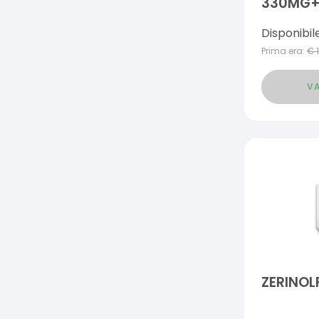
330MG
Disponibil
Prima era:
€
VA
ZERINOL