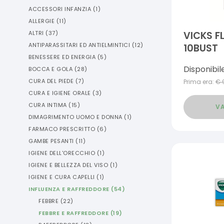
ACCESSORI INFANZIA
(
1
)
ALLERGIE
(
11
)
ALTRI
(
37
)
VICKS F
ANTIPARASSITARI ED ANTIELMINTICI
(
12
)
10BUST
BENESSERE ED ENERGIA
(
5
)
Disponibil
BOCCA E GOLA
(
28
)
CURA DEL PIEDE
(
7
)
Prima era:
€
CURA E IGIENE ORALE
(
3
)
CURA INTIMA
(
15
)
VA
DIMAGRIMENTO UOMO E DONNA
(
1
)
FARMACO PRESCRITTO
(
6
)
GAMBE PESANTI
(
11
)
IGIENE DELL'ORECCHIO
(
1
)
IGIENE E BELLEZZA DEL VISO
(
1
)
IGIENE E CURA CAPELLI
(
1
)
INFLUENZA E RAFFREDDORE
(
54
)
FEBBRE
(
22
)
FEBBRE E RAFFREDDORE
(
19
)