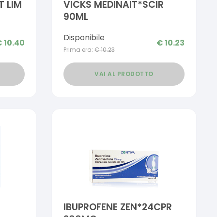
T LIM
VICKS MEDINAIT*SCIR
90ML
Disponibile
€
10.40
€
10.23
Prima era:
€
10.23
VAI AL PRODOTTO
IBUPROFENE ZEN*24CPR