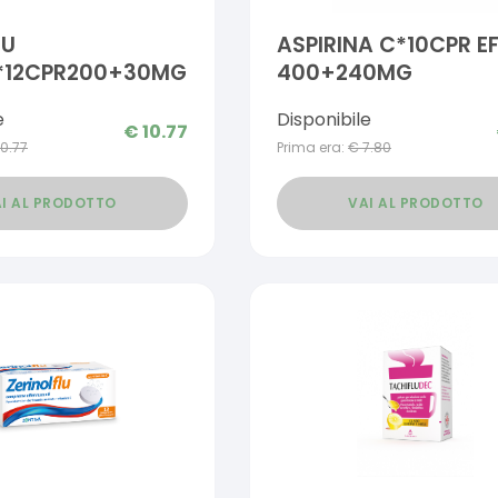
LU
ASPIRINA C*10CPR E
*12CPR200+30MG
400+240MG
e
Disponibile
€
10.77
10.77
Prima era:
€
7.80
I AL PRODOTTO
VAI AL PRODOTTO