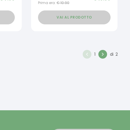
Prima era:
€
10.90
VAI AL PRODOTTO
1
di
2