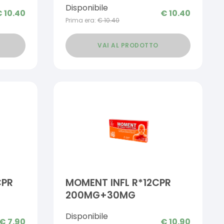
Disponibile
€
10.40
€
10.40
Prima era:
€
10.40
VAI AL PRODOTTO
CPR
MOMENT INFL R*12CPR
200MG+30MG
Disponibile
€
7.90
€
10.90