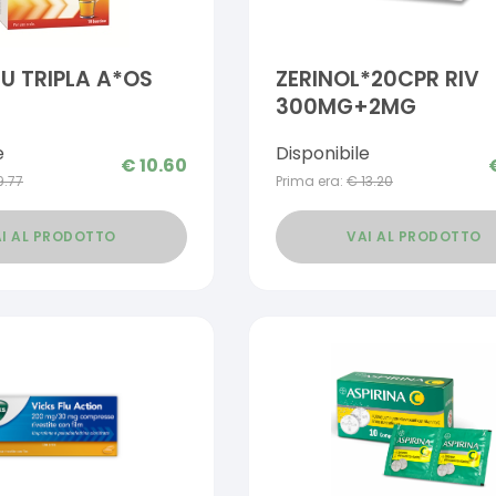
LU TRIPLA A*OS
ZERINOL*20CPR RIV
300MG+2MG
e
Disponibile
€
10.60
9.77
Prima era:
€
13.20
I AL PRODOTTO
VAI AL PRODOTTO