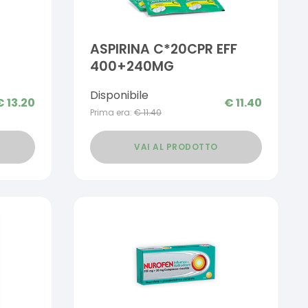
ASPIRINA C*20CPR EFF
400+240MG
Disponibile
€
13.20
€
11.40
Prima era:
€
11.40
VAI AL PRODOTTO