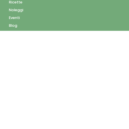
Ricette
Noleggi
Eventi
Blog
AZIENDA
Contatti
Accedi
Registrati
Privacy Policy
Condizioni d'uso
INFORMAZIONI
Condizioni di vendita
Modalità e costi di
spedizione
Pagamenti accettati