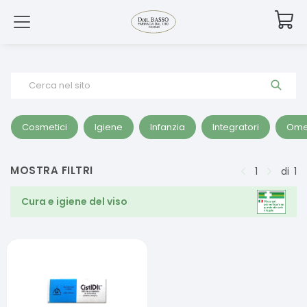
Cerca nel sito
Cosmetici
Igiene
Infanzia
Integratori
Ome
MOSTRA FILTRI
1
di
1
Cura e igiene del viso