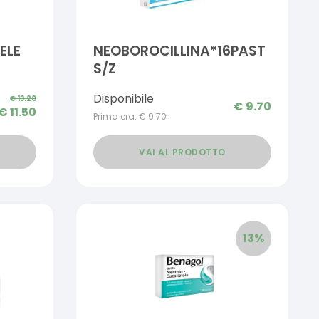
ELE
NEOBOROCILLINA*16PAST
S/Z
Disponibile
€
13.20
€
9.70
€
11.50
Prima era:
€
9.70
VAI AL PRODOTTO
13
%