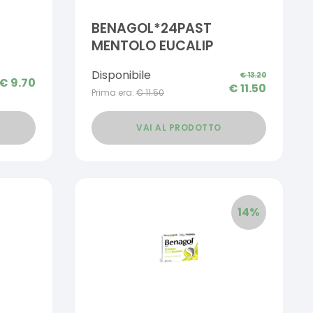
BENAGOL*24PAST
MENTOLO EUCALIP
Disponibile
€
13.20
€
9.70
€
11.50
Prima era:
€
11.50
VAI AL PRODOTTO
14
%