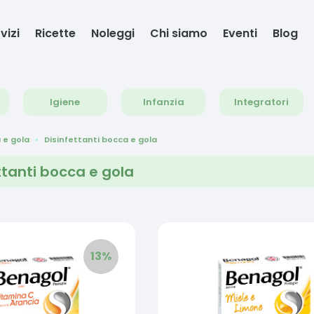
vizi
Ricette
Noleggi
Chi siamo
Eventi
Blog
Igiene
Infanzia
Integratori
 e gola
Disinfettanti bocca e gola
ttanti bocca e gola
13
%