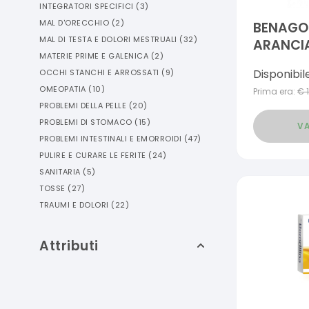
INTEGRATORI SPECIFICI
(
3
)
MAL D'ORECCHIO
(
2
)
BENAGOL
MAL DI TESTA E DOLORI MESTRUALI
(
32
)
ARANCI
MATERIE PRIME E GALENICA
(
2
)
Disponibil
OCCHI STANCHI E ARROSSATI
(
9
)
OMEOPATIA
(
10
)
Prima era:
€
PROBLEMI DELLA PELLE
(
20
)
PROBLEMI DI STOMACO
(
15
)
VA
PROBLEMI INTESTINALI E EMORROIDI
(
47
)
PULIRE E CURARE LE FERITE
(
24
)
SANITARIA
(
5
)
TOSSE
(
27
)
TRAUMI E DOLORI
(
22
)
Attributi