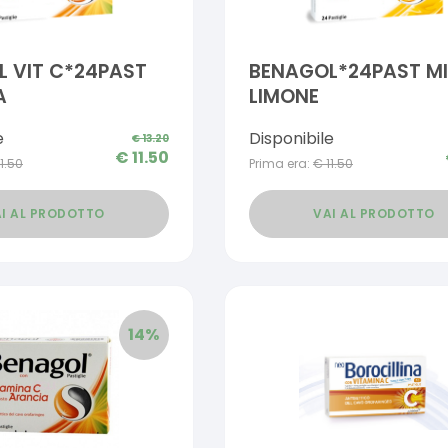
 VIT C*24PAST
BENAGOL*24PAST MI
A
LIMONE
e
Disponibile
€
13.20
€
11.50
11.50
Prima era:
€
11.50
I AL PRODOTTO
VAI AL PRODOTTO
14
%