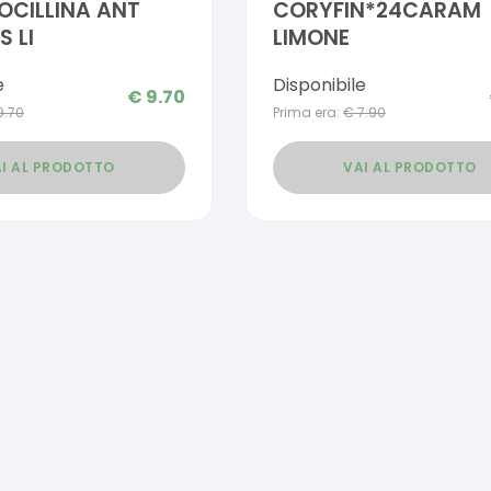
OCILLINA ANT
CORYFIN*24CARAM
S LI
LIMONE
e
Disponibile
€
9.70
9.70
Prima era:
€
7.90
I AL PRODOTTO
VAI AL PRODOTTO