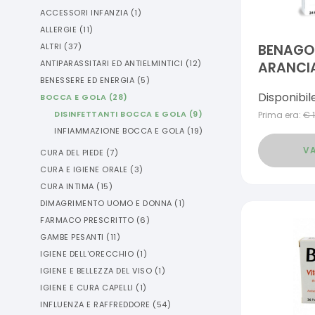
ACCESSORI INFANZIA
(
1
)
ALLERGIE
(
11
)
ALTRI
(
37
)
BENAGOL
ANTIPARASSITARI ED ANTIELMINTICI
(
12
)
ARANCI
BENESSERE ED ENERGIA
(
5
)
Disponibil
BOCCA E GOLA
(
28
)
DISINFETTANTI BOCCA E GOLA
(
9
)
Prima era:
€
INFIAMMAZIONE BOCCA E GOLA
(
19
)
VA
CURA DEL PIEDE
(
7
)
CURA E IGIENE ORALE
(
3
)
CURA INTIMA
(
15
)
DIMAGRIMENTO UOMO E DONNA
(
1
)
FARMACO PRESCRITTO
(
6
)
GAMBE PESANTI
(
11
)
IGIENE DELL'ORECCHIO
(
1
)
IGIENE E BELLEZZA DEL VISO
(
1
)
IGIENE E CURA CAPELLI
(
1
)
INFLUENZA E RAFFREDDORE
(
54
)