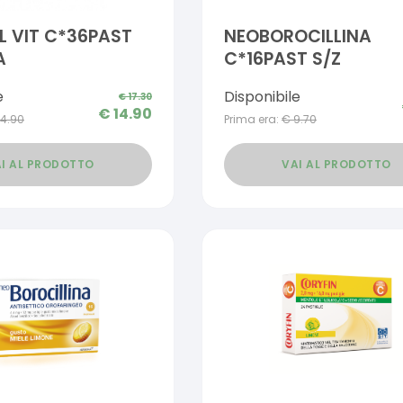
 VIT C*36PAST
NEOBOROCILLINA
A
C*16PAST S/Z
e
Disponibile
€
17.30
€
14.90
14.90
Prima era:
€
9.70
I AL PRODOTTO
VAI AL PRODOTTO