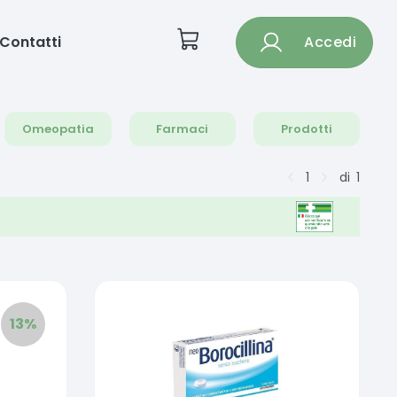
Contatti
Accedi
Omeopatia
Farmaci
Prodotti
1
di
1
13
%