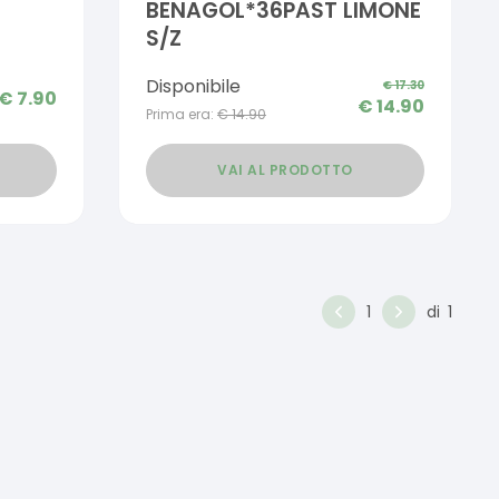
BENAGOL*36PAST LIMONE
S/Z
Disponibile
€
17.30
€
7.90
€
14.90
Prima era:
€
14.90
VAI AL PRODOTTO
1
di
1