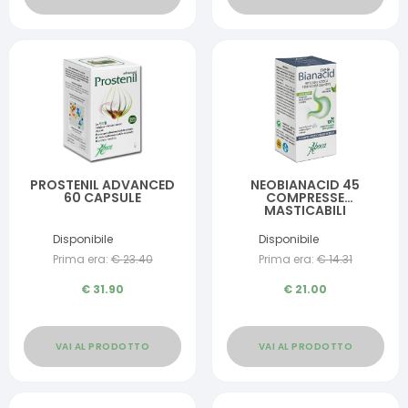
PROSTENIL ADVANCED
NEOBIANACID 45
60 CAPSULE
COMPRESSE
MASTICABILI
Disponibile
Disponibile
Prima era:
€
23.40
Prima era:
€
14.31
€
31.90
€
21.00
VAI AL PRODOTTO
VAI AL PRODOTTO