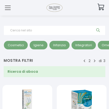
Cerca nel sito
Cosmetici
Igiene
Infanzia
Integratori
Ome
MOSTRA FILTRI
2
di
3
Ricerca di
aboca