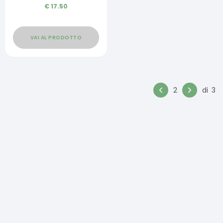
€
17.50
VAI AL PRODOTTO
2
di
3