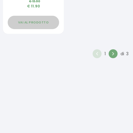
€
13.90
€
11.90
VAI AL PRODOTTO
1
di
3