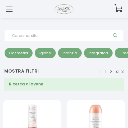
Cerca nel sito
Cosmetici
Igiene
Infanzia
Integratori
Ome
MOSTRA FILTRI
1
di
3
Ricerca di
avene