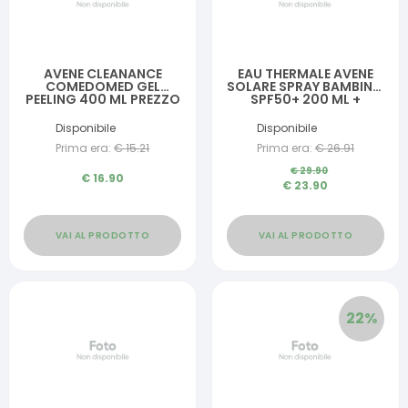
AVENE CLEANANCE
EAU THERMALE AVENE
COMEDOMED GEL
SOLARE SPRAY BAMBINO
PEELING 400 ML PREZZO
SPF50+ 200 ML +
LANCIO
RISTRUTTURANTE
DOPOSOLE 50 ML
Disponibile
Disponibile
Prima era:
€
15.21
Prima era:
€
26.91
€
29.90
€
16.90
€
23.90
VAI AL PRODOTTO
VAI AL PRODOTTO
22
%