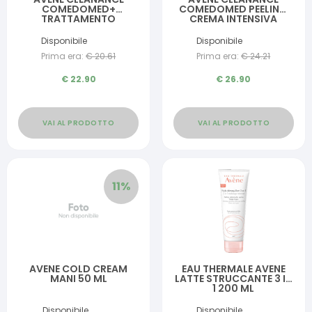
COMEDOMED+
COMEDOMED PEELING
TRATTAMENTO
CREMA INTENSIVA
INTENSIVO QUOTIDIANO
IMPERFEZIONI 40 ML
ANTI IMPERFEZIONI 30
Disponibile
Disponibile
ML
Prima era:
€
20.61
Prima era:
€
24.21
€
22.90
€
26.90
VAI AL PRODOTTO
VAI AL PRODOTTO
11
%
AVENE COLD CREAM
EAU THERMALE AVENE
MANI 50 ML
LATTE STRUCCANTE 3 IN
1 200 ML
Disponibile
Disponibile