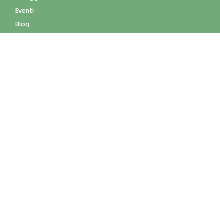
Eventi
Blog
AZIENDA
Contatti
Accedi
Registrati
Privacy Policy
Condizioni d'uso
INFORMAZIONI
Condizioni di vendita
Modalità e costi di
spedizione
Pagamenti accettati