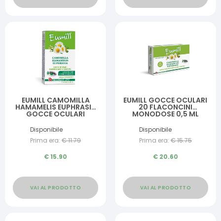
EUMILL CAMOMILLA
EUMILL GOCCE OCULARI
HAMAMELIS EUPHRASIA
20 FLACONCINI
GOCCE OCULARI
MONODOSE 0,5 ML
RINFRESCANTI E LENITIVE
ANCHE CON LENTI A
Disponibile
Disponibile
CONTATTO INDOSSATE
Prima era:
€
11.79
Prima era:
€
15.75
SENZA CONSERVANTI 10
ML
€
15.90
€
20.60
VAI AL PRODOTTO
VAI AL PRODOTTO