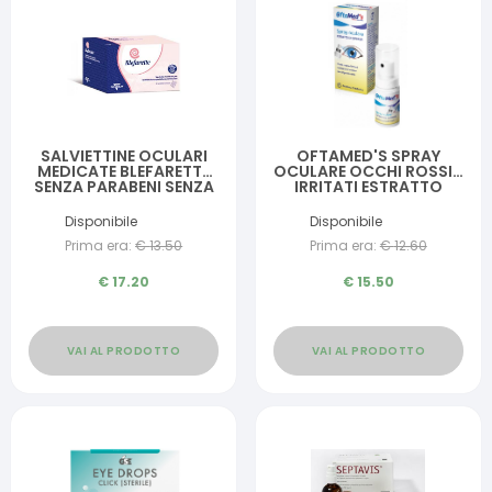
SALVIETTINE OCULARI
OFTAMED'S SPRAY
MEDICATE BLEFARETTE
OCULARE OCCHI ROSSI E
SENZA PARABENI SENZA
IRRITATI ESTRATTO
SILICONE SENZA
EUFRASIA 10 ML
ALCOOL 30 PEZZI
Disponibile
Disponibile
Prima era:
€
13.50
Prima era:
€
12.60
€
17.20
€
15.50
VAI AL PRODOTTO
VAI AL PRODOTTO