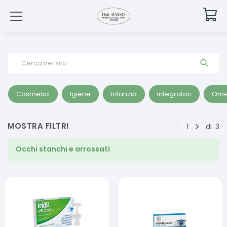
Cerca nel sito
Cosmetici
Igiene
Infanzia
Integratori
Ome
MOSTRA FILTRI
1
di
3
Occhi stanchi e arrossati