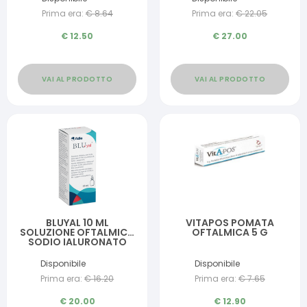
Prima era:
€
8.64
Prima era:
€
22.05
€
12.50
€
27.00
VAI AL PRODOTTO
VAI AL PRODOTTO
BLUYAL 10 ML
VITAPOS POMATA
SOLUZIONE OFTALMICA
OFTALMICA 5 G
SODIO IALURONATO
0,15% ED AMINOACIDI
Disponibile
Disponibile
Prima era:
€
16.20
Prima era:
€
7.65
€
20.00
€
12.90