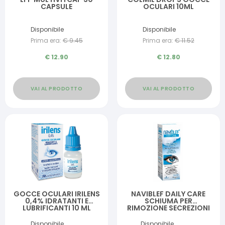
CAPSULE
OCULARI 10ML
Disponibile
Disponibile
Prima era:
€
9.45
Prima era:
€
11.52
€
12.90
€
12.80
VAI AL PRODOTTO
VAI AL PRODOTTO
GOCCE OCULARI IRILENS
NAVIBLEF DAILY CARE
0,4% IDRATANTI E
SCHIUMA PER
LUBRIFICANTI 10 ML
RIMOZIONE SECREZIONI
OCULARI DA PALPEBRE E
CIGLIA 50 ML
Disponibile
Disponibile