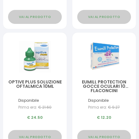
VAI AL PRODOTTO
VAI AL PRODOTTO
OPTIVE PLUS SOLUZIONE
EUMILL PROTECTION
OFTALMICA 10ML
GOCCE OCULARI 10
FLACONCINI
MONODOSE 0,5 ML
Disponibile
Disponibile
Prima era:
€
21.60
Prima era:
€
9.27
€
24.50
€
12.20
VAI AL PRODOTTO
VAI AL PRODOTTO