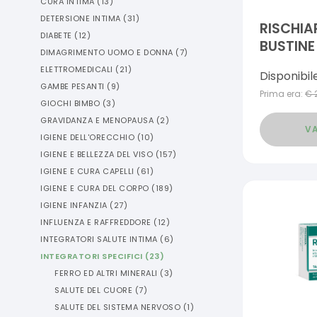
CURA INTIMA
(
13
)
DETERSIONE INTIMA
(
31
)
RISCHIAR
DIABETE
(
12
)
BUSTINE
DIMAGRIMENTO UOMO E DONNA
(
7
)
ELETTROMEDICALI
(
21
)
Disponibil
GAMBE PESANTI
(
9
)
Prima era:
€
GIOCHI BIMBO
(
3
)
GRAVIDANZA E MENOPAUSA
(
2
)
VA
IGIENE DELL'ORECCHIO
(
10
)
IGIENE E BELLEZZA DEL VISO
(
157
)
IGIENE E CURA CAPELLI
(
61
)
IGIENE E CURA DEL CORPO
(
189
)
IGIENE INFANZIA
(
27
)
INFLUENZA E RAFFREDDORE
(
12
)
INTEGRATORI SALUTE INTIMA
(
6
)
INTEGRATORI SPECIFICI
(
23
)
FERRO ED ALTRI MINERALI
(
3
)
SALUTE DEL CUORE
(
7
)
SALUTE DEL SISTEMA NERVOSO
(
1
)