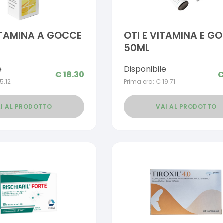
ITAMINA A GOCCE
OTI E VITAMINA E G
50ML
e
Disponibile
€
18.30
15.12
Prima era:
€
19.71
I AL PRODOTTO
VAI AL PRODOTTO