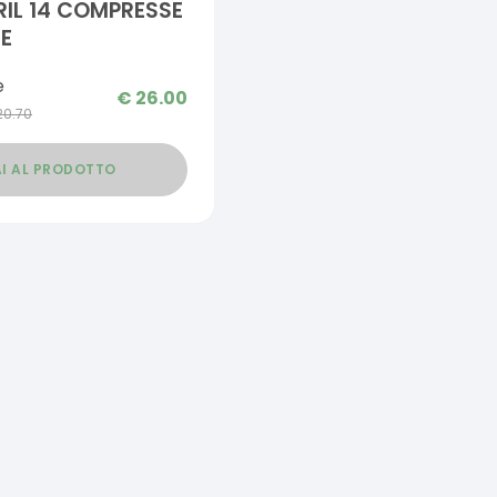
RIL 14 COMPRESSE
TE
e
€
26.00
20.70
I AL PRODOTTO