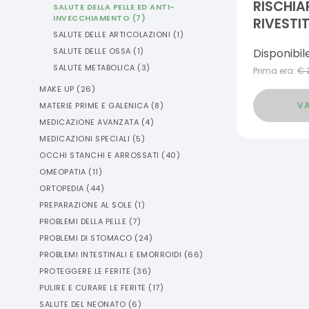
RISCHIA
SALUTE DELLA PELLE ED ANTI-
INVECCHIAMENTO
(
7
)
RIVESTI
SALUTE DELLE ARTICOLAZIONI
(
1
)
Disponibil
SALUTE DELLE OSSA
(
1
)
SALUTE METABOLICA
(
3
)
Prima era:
€
MAKE UP
(
26
)
VA
MATERIE PRIME E GALENICA
(
8
)
MEDICAZIONE AVANZATA
(
4
)
MEDICAZIONI SPECIALI
(
5
)
OCCHI STANCHI E ARROSSATI
(
40
)
OMEOPATIA
(
11
)
ORTOPEDIA
(
44
)
PREPARAZIONE AL SOLE
(
1
)
PROBLEMI DELLA PELLE
(
7
)
PROBLEMI DI STOMACO
(
24
)
PROBLEMI INTESTINALI E EMORROIDI
(
66
)
PROTEGGERE LE FERITE
(
36
)
PULIRE E CURARE LE FERITE
(
17
)
SALUTE DEL NEONATO
(
6
)