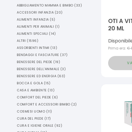
ABBIGLIAMENTO MAMMA E BIMBO
(
33
)
ACCESSORI INFANZIA
(
20
)
ALIMENTI INFANZIA
(
5
)
OTI A V
ALIMENTI PER ANIMALI
(
1
)
20 ML
ALIMENTI SPECIALI
(
14
)
Disponibil
ALTRI
(
1596
)
ASSORBENTI INTIMI
(
13
)
Prima era:
€
BENDAGGI E FASCIATURE
(
37
)
BENESSERE DEL PIEDE
(
19
)
VA
BENESSERE DELL'ANIMALE
(
3
)
BENESSERE ED ENERGIA
(
63
)
BOCCA E GOLA
(
15
)
CASA E AMBIENTE
(
13
)
COMFORT DEL PIEDE
(
6
)
COMFORT E ACCESSORI BIMBO
(
2
)
COSMESI UOMO
(
11
)
CURA DEL PIEDE
(
17
)
CURA E IGIENE ORALE
(
92
)