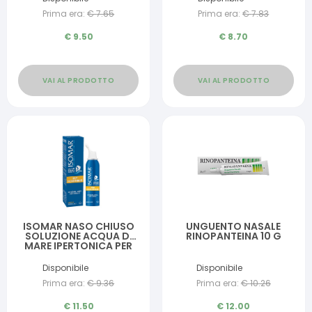
Prima era:
€
7.65
Prima era:
€
7.83
€
9.50
€
8.70
VAI AL PRODOTTO
VAI AL PRODOTTO
ISOMAR NASO CHIUSO
UNGUENTO NASALE
SOLUZIONE ACQUA DI
RINOPANTEINA 10 G
MARE IPERTONICA PER
DECONGESTIONE NASO
CHIUSO 50 ML
Disponibile
Disponibile
Prima era:
€
9.36
Prima era:
€
10.26
€
11.50
€
12.00