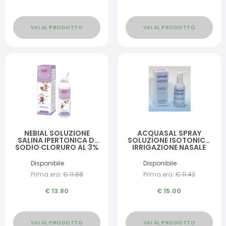
VAI AL PRODOTTO
VAI AL PRODOTTO
NEBIAL SOLUZIONE
ACQUASAL SPRAY
SALINA IPERTONICA DI
SOLUZIONE ISOTONICA
SODIO CLORURO AL 3%
IRRIGAZIONE NASALE
CON ACIDO
SPRAY 100ML
IALURONICO SPRAY
Disponibile
Disponibile
NASALE 100 ML
Prima era:
€
11.88
Prima era:
€
11.43
€
13.80
€
15.00
VAI AL PRODOTTO
VAI AL PRODOTTO