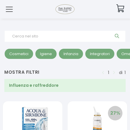
Cerca nel sito
Cosmetici
Igiene
Infanzia
Integratori
Ome
MOSTRA FILTRI
1
di
1
Influenza e raffreddore
27
%