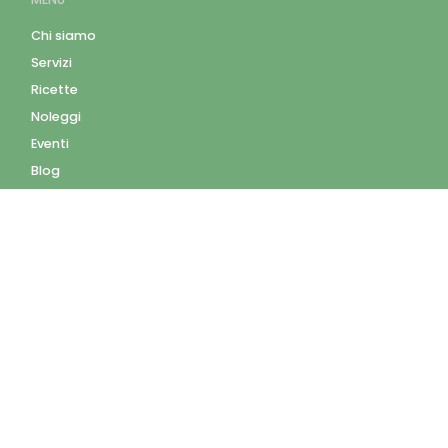
Chi siamo
Servizi
Ricette
Noleggi
Eventi
Blog
AZIENDA
Contatti
Accedi
Registrati
Privacy Policy
Condizioni d'uso
INFORMAZIONI
Condizioni di vendita
Modalità e costi di