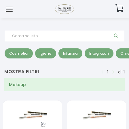
Cerca nel sito
Cosmetici
Igiene
Infanzia
Integratori
Ome
MOSTRA FILTRI
1
di
1
Makeup