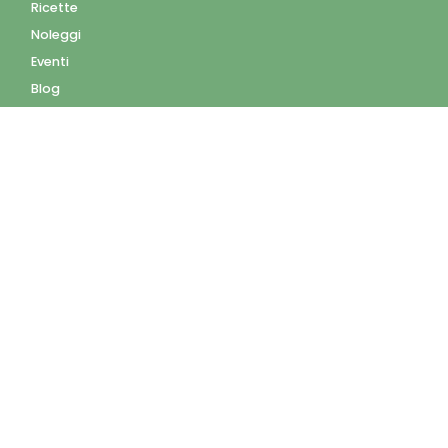
Ricette
Noleggi
Eventi
Blog
AZIENDA
Contatti
Accedi
Registrati
Privacy Policy
Condizioni d'uso
INFORMAZIONI
Condizioni di vendita
Modalità e costi di
spedizione
Pagamenti accettati