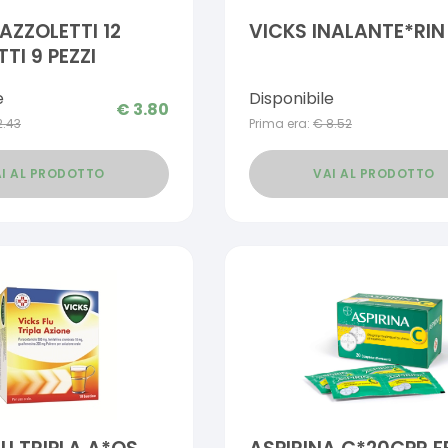
AZZOLETTI 12
VICKS INALANTE*RIN 
TI 9 PEZZI
e
Disponibile
€
3.80
2.43
Prima era:
€
8.52
I AL PRODOTTO
VAI AL PRODOTTO