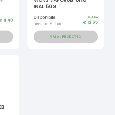
FF
VICKS VAPORUB*UNG
INAL 50G
Disponibile
€
12.64
€
11.40
€
12.65
Prima era:
€
12.65
VAI AL PRODOTTO
EB