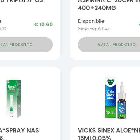
LU TRIPLA A*OS
ASPIRINA C*20CPR E
400+240MG
e
Disponibile
€
10.60
9.77
Prima era:
€
11.40
I AL PRODOTTO
VAI AL PRODOTTO
A*SPRAY NAS
VICKS SINEX ALOE*N
1%
15ML0,05%