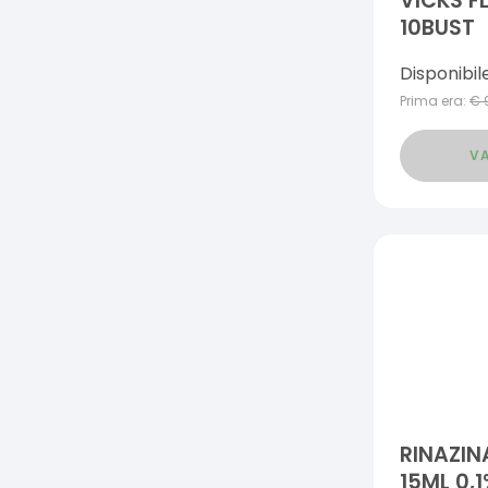
VICKS F
10BUST
Disponibil
Prima era:
€
VA
RINAZIN
15ML 0,