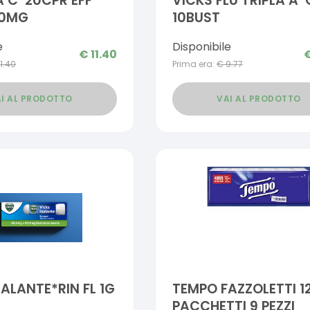
A C*20CPR EFF
VICKS FLU TRIPLA A*
40MG
10BUST
e
Disponibile
€
11.40
11.40
Prima era:
€
9.77
I AL PRODOTTO
VAI AL PRODOTTO
NALANTE*RIN FL 1G
TEMPO FAZZOLETTI 1
PACCHETTI 9 PEZZI