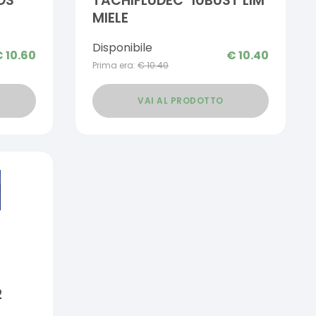
OS
TACHIFLUDEC*10BUST LIM
MIELE
Disponibile
€
10.60
€
10.40
Prima era:
€
10.40
VAI AL PRODOTTO
2