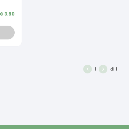
€
3.80
1
di
1