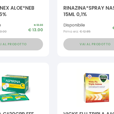
INEX ALOE*NEB
RINAZINA*SPRAY NA
05%
15ML 0,1%
e
Disponibile
€
13.03
€
13.00
13.00
Prima era:
€
12.85
I AL PRODOTTO
VAI AL PRODOTTO