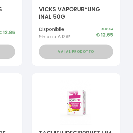
S
VICKS VAPORUB*UNG
INAL 50G
Disponibile
€
12.64
€
12.85
€
12.65
Prima era:
€
12.65
VAI AL PRODOTTO