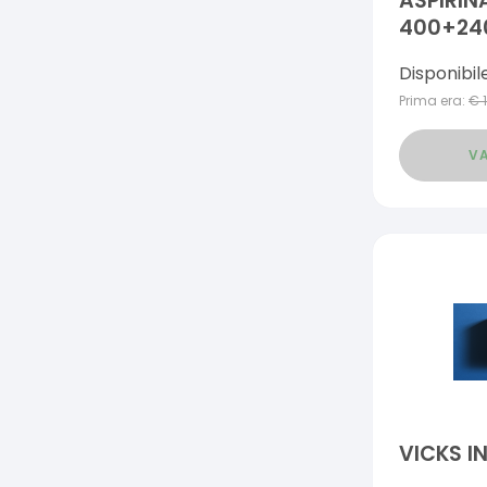
ASPIRIN
400+2
Disponibil
Prima era:
€
VA
VICKS I