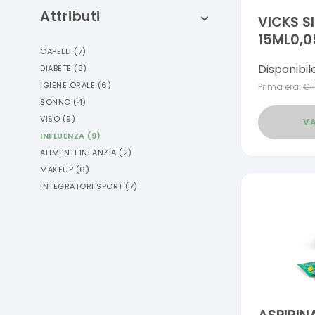
Attributi
VICKS S
15ML0,
CAPELLI
(
7
)
Disponibil
DIABETE
(
8
)
IGIENE ORALE
(
6
)
Prima era:
€
SONNO
(
4
)
VISO
(
9
)
VA
INFLUENZA
(
9
)
ALIMENTI INFANZIA
(
2
)
MAKEUP
(
6
)
INTEGRATORI SPORT
(
7
)