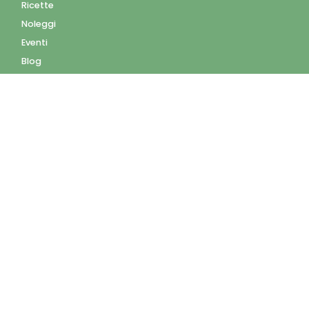
Ricette
Noleggi
Eventi
Blog
AZIENDA
Contatti
Accedi
Registrati
Privacy Policy
Condizioni d'uso
INFORMAZIONI
Condizioni di vendita
Modalità e costi di
spedizione
Pagamenti accettati