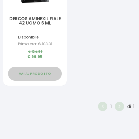
DERCOS AMINEXIL FIALE
42 UOMO 6 ML
Disponibile
Prima era:
€
103.31
€
124.95
€
99.95
VAI AL PRODOTTO
1
di
1