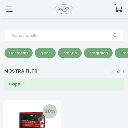
Cerca nel sito
Cosmetici
Igiene
Infanzia
Integratori
Ome
MOSTRA FILTRI
1
di
1
Capelli
20
%