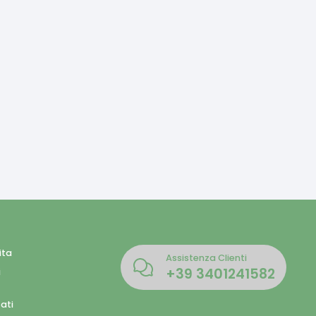
ita
Assistenza Clienti
+39
3401241582
i
ati