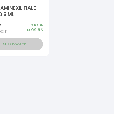
AMINEXIL FIALE
 6 ML
e
€
124.95
€
99.95
103.31
I AL PRODOTTO