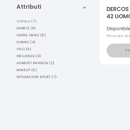
Attributi
DERCOS 
42 UOMO
CAPELLI
(
7
)
Disponibil
DIABETE
(
8
)
IGIENE ORALE
(
6
)
Prima era:
€
SONNO
(
4
)
VISO
(
9
)
VA
INFLUENZA
(
9
)
ALIMENTI INFANZIA
(
2
)
MAKEUP
(
6
)
INTEGRATORI SPORT
(
7
)