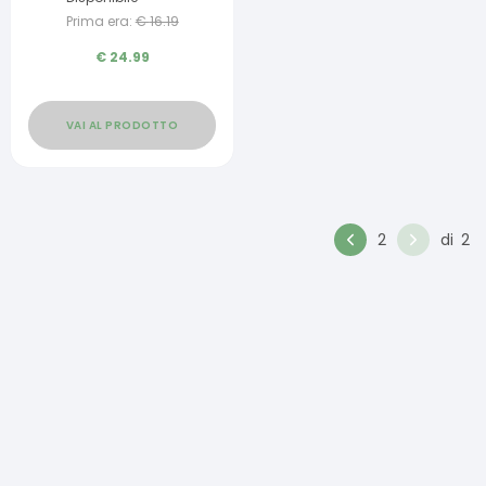
Prima era:
€
16.19
€
24.99
VAI AL PRODOTTO
2
di
2