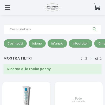
Cerca nel sito
Cosmetici
Igiene
Infanzia
Integratori
Ome
MOSTRA FILTRI
2
di
2
Ricerca di
la roche posay