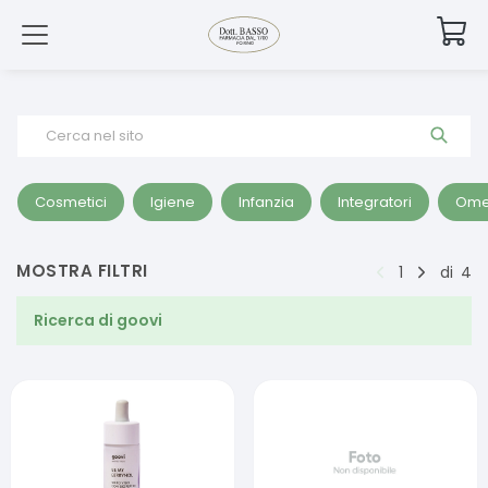
Cerca nel sito
Cosmetici
Igiene
Infanzia
Integratori
Ome
MOSTRA FILTRI
1
di
4
Ricerca di
goovi