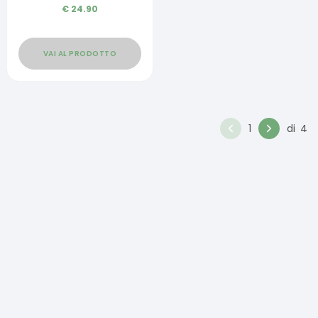
€
24.90
VAI AL PRODOTTO
1
di
4