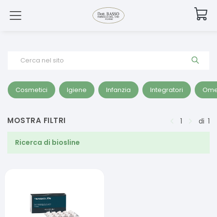
Cerca nel sito
Cosmetici
Igiene
Infanzia
Integratori
Ome
MOSTRA FILTRI
1
di
1
Ricerca di
biosline