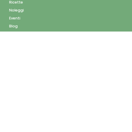
Ricette
Noleggi
Eventi
Blog
AZIENDA
Contatti
Accedi
Registrati
Privacy Policy
Condizioni d'uso
INFORMAZIONI
Condizioni di vendita
Modalità e costi di
spedizione
Pagamenti accettati