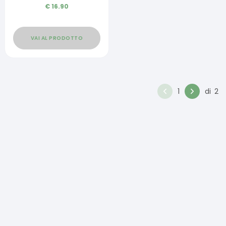
€
16.90
VAI AL PRODOTTO
1
di
2