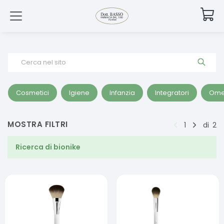
Cerca nel sito
Cosmetici
Igiene
Infanzia
Integratori
Ome
MOSTRA FILTRI
1
di
2
Ricerca di
bionike