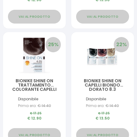
VAI AL PRODOTTO
VAI AL PRODOTTO
25
%
22
%
BIONIKE SHINE ON
BIONIKE SHINE ON
TRATTAMENTO
CAPELLI BIONDO
COLORANTE CAPELLI
DORATO 8.3
CASTANO CIOCCOLATO
4.05
Disponibile
Disponibile
Prima era:
€
14.40
Prima era:
€
14.40
€
17.25
€
17.25
€
12.90
€
13.50
VAI AL PRODOTTO
VAI AL PRODOTTO