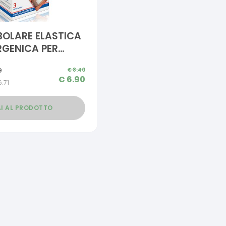
BOLARE ELASTICA
RGENICA PER
 OMBELICALE
e
€
8.40
AID 4,5 CM IN
€
6.90
6.71
E CALIBRO 5,5
I AL PRODOTTO