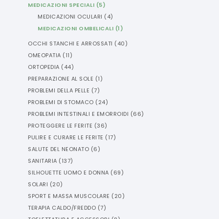
MEDICAZIONI SPECIALI
(
5
)
MEDICAZIONI OCULARI
(
4
)
MEDICAZIONI OMBELICALI
(
1
)
OCCHI STANCHI E ARROSSATI
(
40
)
OMEOPATIA
(
11
)
ORTOPEDIA
(
44
)
PREPARAZIONE AL SOLE
(
1
)
PROBLEMI DELLA PELLE
(
7
)
PROBLEMI DI STOMACO
(
24
)
PROBLEMI INTESTINALI E EMORROIDI
(
66
)
PROTEGGERE LE FERITE
(
36
)
PULIRE E CURARE LE FERITE
(
17
)
SALUTE DEL NEONATO
(
6
)
SANITARIA
(
137
)
SILHOUETTE UOMO E DONNA
(
69
)
SOLARI
(
20
)
SPORT E MASSA MUSCOLARE
(
20
)
TERAPIA CALDO/FREDDO
(
7
)