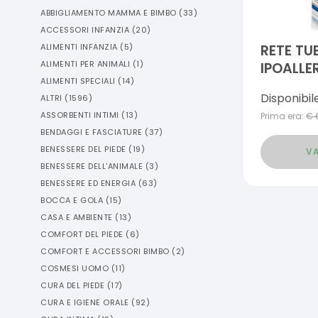
ABBIGLIAMENTO MAMMA E BIMBO
(
33
)
ACCESSORI INFANZIA
(
20
)
ALIMENTI INFANZIA
(
5
)
RETE TU
ALIMENTI PER ANIMALI
(
1
)
IPOALLE
ALIMENTI SPECIALI
(
14
)
CINTURA
Disponibil
ALTRI
(
1596
)
MASTER-
ASSORBENTI INTIMI
(
13
)
Prima era:
€
TENSION
BENDAGGI E FASCIATURE
(
37
)
CM
BENESSERE DEL PIEDE
(
19
)
VA
BENESSERE DELL'ANIMALE
(
3
)
BENESSERE ED ENERGIA
(
63
)
BOCCA E GOLA
(
15
)
CASA E AMBIENTE
(
13
)
COMFORT DEL PIEDE
(
6
)
COMFORT E ACCESSORI BIMBO
(
2
)
COSMESI UOMO
(
11
)
CURA DEL PIEDE
(
17
)
CURA E IGIENE ORALE
(
92
)