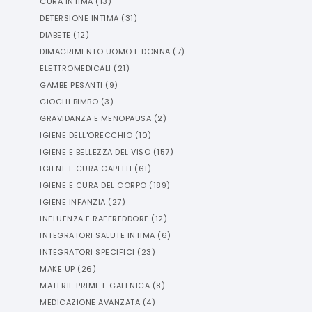
CURA INTIMA
(
13
)
DETERSIONE INTIMA
(
31
)
DIABETE
(
12
)
DIMAGRIMENTO UOMO E DONNA
(
7
)
ELETTROMEDICALI
(
21
)
GAMBE PESANTI
(
9
)
GIOCHI BIMBO
(
3
)
GRAVIDANZA E MENOPAUSA
(
2
)
IGIENE DELL'ORECCHIO
(
10
)
IGIENE E BELLEZZA DEL VISO
(
157
)
IGIENE E CURA CAPELLI
(
61
)
IGIENE E CURA DEL CORPO
(
189
)
IGIENE INFANZIA
(
27
)
INFLUENZA E RAFFREDDORE
(
12
)
INTEGRATORI SALUTE INTIMA
(
6
)
INTEGRATORI SPECIFICI
(
23
)
MAKE UP
(
26
)
MATERIE PRIME E GALENICA
(
8
)
MEDICAZIONE AVANZATA
(
4
)