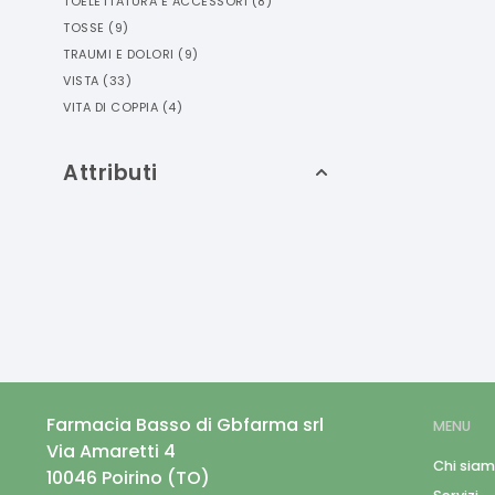
TOELETTATURA E ACCESSORI
(
8
)
TOSSE
(
9
)
TRAUMI E DOLORI
(
9
)
VISTA
(
33
)
VITA DI COPPIA
(
4
)
Attributi
Farmacia Basso di Gbfarma srl
MENU
Via Amaretti 4
Chi sia
10046
Poirino
(
TO
)