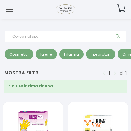
Cerca nel sito
Cosmetici
Igiene
Infanzia
Integratori
Ome
MOSTRA FILTRI
1
di
1
Salute intima donna