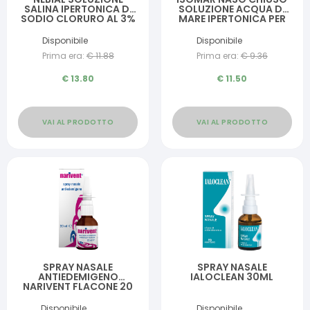
SALINA IPERTONICA DI
SOLUZIONE ACQUA DI
SODIO CLORURO AL 3%
MARE IPERTONICA PER
CON ACIDO
DECONGESTIONE NASO
IALURONICO SPRAY
CHIUSO 50 ML
Disponibile
Disponibile
NASALE 100 ML
Prima era:
€
11.88
Prima era:
€
9.36
€
13.80
€
11.50
VAI AL PRODOTTO
VAI AL PRODOTTO
SPRAY NASALE
SPRAY NASALE
ANTIEDEMIGENO
IALOCLEAN 30ML
NARIVENT FLACONE 20
ML
Disponibile
Disponibile