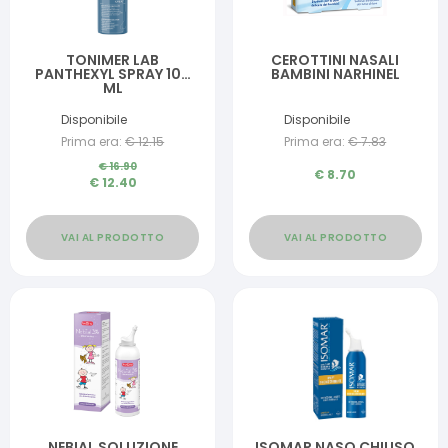
TONIMER LAB
CEROTTINI NASALI
PANTHEXYL SPRAY 100
BAMBINI NARHINEL
ML
Disponibile
Disponibile
Prima era:
€
12.15
Prima era:
€
7.83
€
16.90
€
8.70
€
12.40
VAI AL PRODOTTO
VAI AL PRODOTTO
NEBIAL SOLUZIONE
ISOMAR NASO CHIUSO