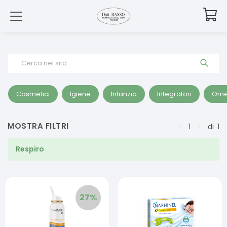
Cerca nel sito
Cosmetici
Igiene
Infanzia
Integratori
Ome
MOSTRA FILTRI
1
di
1
Respiro
27
%