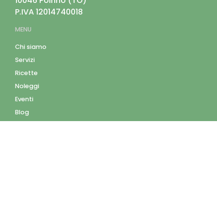
10046
Poirino
(
TO
)
P.IVA
12014740018
MENU
Chi siamo
Servizi
Ricette
Noleggi
Eventi
Blog
AZIENDA
Contatti
Accedi
Registrati
Privacy Policy
Condizioni d'uso
INFORMAZIONI