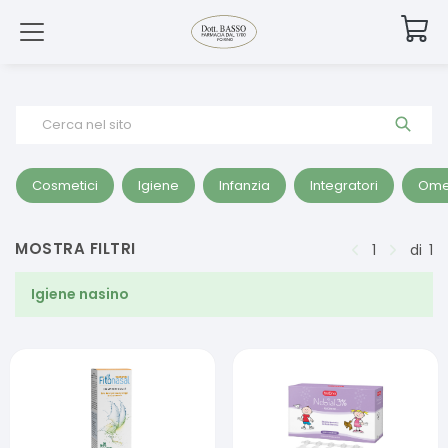
Cerca nel sito
Cosmetici
Igiene
Infanzia
Integratori
Ome
MOSTRA FILTRI
1
di
1
Igiene nasino