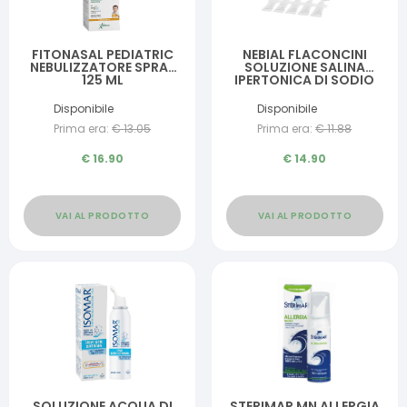
FITONASAL PEDIATRIC
NEBIAL FLACONCINI
NEBULIZZATORE SPRAY
SOLUZIONE SALINA
125 ML
IPERTONICA DI SODIO
CLORURO AL 3% CON
ACIDO IALURONICO
Disponibile
Disponibile
20X5 ML
Prima era:
€
13.05
Prima era:
€
11.88
€
16.90
€
14.90
VAI AL PRODOTTO
VAI AL PRODOTTO
SOLUZIONE ACQUA DI
STERIMAR MN ALLERGIA