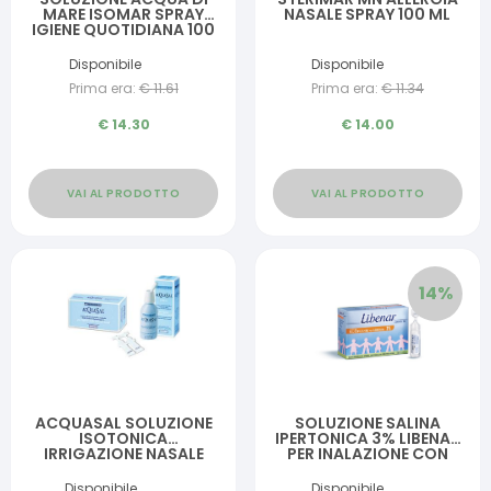
MARE ISOMAR SPRAY
NASALE SPRAY 100 ML
IGIENE QUOTIDIANA 100
ML
Disponibile
Disponibile
Prima era:
€
11.61
Prima era:
€
11.34
€
14.30
€
14.00
VAI AL PRODOTTO
VAI AL PRODOTTO
14
%
ACQUASAL SOLUZIONE
SOLUZIONE SALINA
ISOTONICA
IPERTONICA 3% LIBENAR
IRRIGAZIONE NASALE
PER INALAZIONE CON
ACQUA TERMALE 20
AEROSOL 18 FLACONCINI
FLACONCINI
MONOUSO X 4ML
Disponibile
Disponibile