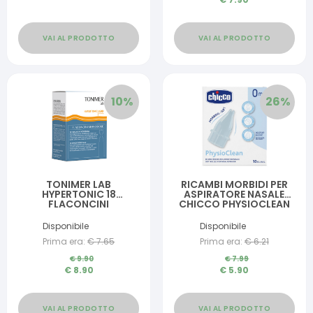
VAI AL PRODOTTO
VAI AL PRODOTTO
10
%
26
%
TONIMER LAB
RICAMBI MORBIDI PER
HYPERTONIC 18
ASPIRATORE NASALE
FLACONCINI
CHICCO PHYSIOCLEAN
MONODOSE
Disponibile
Disponibile
Prima era:
€
7.65
Prima era:
€
6.21
€
9.90
€
7.99
€
8.90
€
5.90
VAI AL PRODOTTO
VAI AL PRODOTTO