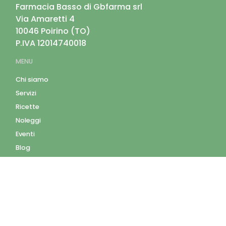
Farmacia Basso di Gbfarma srl
Via Amaretti 4
10046
Poirino
(
TO
)
P.IVA
12014740018
MENU
Chi siamo
Servizi
Ricette
Noleggi
Eventi
Blog
AZIENDA
Contatti
Accedi
Registrati
Privacy Policy