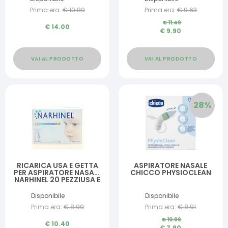
MONODOSE 5 ML
Prima era:
€
10.80
Prima era:
€
9.63
€
11.49
€
14.00
€
9.90
VAI AL PRODOTTO
VAI AL PRODOTTO
28
%
RICARICA USA E GETTA
ASPIRATORE NASALE
PER ASPIRATORE NASALE
CHICCO PHYSIOCLEAN
NARHINEL 20 PEZZIUSA E
GETTA SOFT
Disponibile
Disponibile
Prima era:
€
8.99
Prima era:
€
8.91
€
10.99
€
10.40
€
7.90