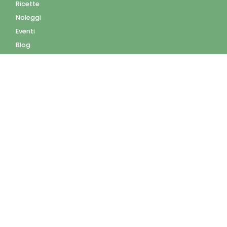
Ricette
Noleggi
Eventi
Blog
AZIENDA
Contatti
Accedi
Registrati
Privacy Policy
Condizioni d'uso
INFORMAZIONI
Condizioni di vendita
Modalità e costi di
spedizione
Pagamenti accettati