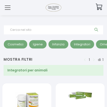
Cerca nel sito
Cosmetici
Igiene
Infanzia
Integratori
Ome
MOSTRA FILTRI
1
di
1
Integratori per animali