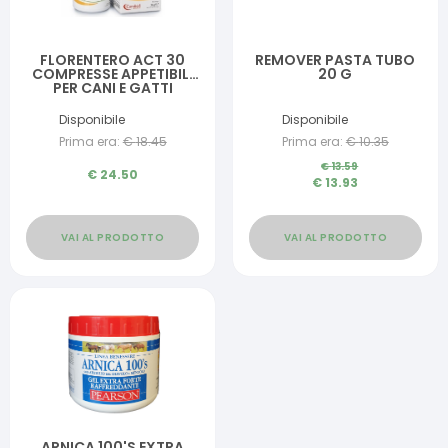
FLORENTERO ACT 30
REMOVER PASTA TUBO
COMPRESSE APPETIBILI
20 G
PER CANI E GATTI
Disponibile
Disponibile
Prima era:
€
18.45
Prima era:
€
10.35
€
13.59
€
24.50
€
13.93
VAI AL PRODOTTO
VAI AL PRODOTTO
ARNICA 100'S EXTRA