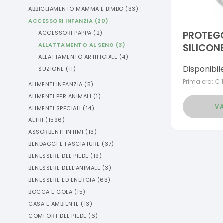
ABBIGLIAMENTO MAMMA E BIMBO
(
33
)
ACCESSORI INFANZIA
(
20
)
ACCESSORI PAPPA
(
2
)
PROTEGG
ALLATTAMENTO AL SENO
(
3
)
SILICON
ALLATTAMENTO ARTIFICIALE
(
4
)
PEZZI
Disponibil
SUZIONE
(
11
)
Prima era:
€
ALIMENTI INFANZIA
(
5
)
ALIMENTI PER ANIMALI
(
1
)
VA
ALIMENTI SPECIALI
(
14
)
ALTRI
(
1596
)
ASSORBENTI INTIMI
(
13
)
BENDAGGI E FASCIATURE
(
37
)
BENESSERE DEL PIEDE
(
19
)
BENESSERE DELL'ANIMALE
(
3
)
BENESSERE ED ENERGIA
(
63
)
BOCCA E GOLA
(
15
)
CASA E AMBIENTE
(
13
)
COMFORT DEL PIEDE
(
6
)