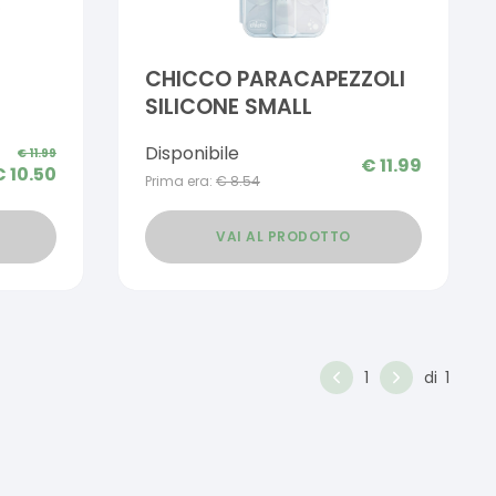
CHICCO PARACAPEZZOLI
SILICONE SMALL
EZZI
Disponibile
€
11.99
€
11.99
€
10.50
Prima era:
€
8.54
VAI AL PRODOTTO
1
di
1