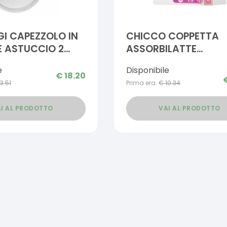
I CAPEZZOLO IN
CHICCO COPPETTA
E ASTUCCIO 2
ASSORBILATTE
ANTIBATTERICA 60 P
e
Disponibile
€
18.20
13.51
Prima era:
€
10.34
I AL PRODOTTO
VAI AL PRODOTTO