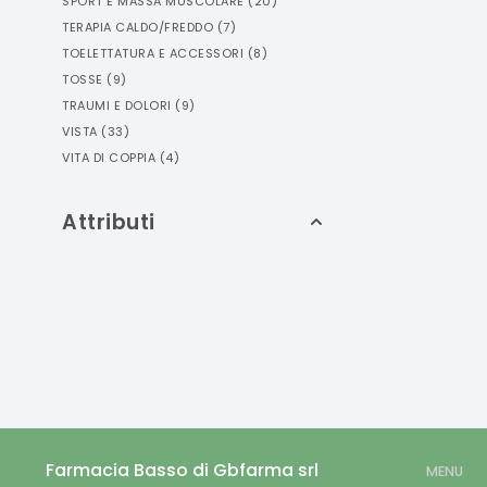
SPORT E MASSA MUSCOLARE
(
20
)
TERAPIA CALDO/FREDDO
(
7
)
TOELETTATURA E ACCESSORI
(
8
)
TOSSE
(
9
)
TRAUMI E DOLORI
(
9
)
VISTA
(
33
)
VITA DI COPPIA
(
4
)
Attributi
Farmacia Basso di Gbfarma srl
MENU