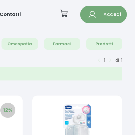
Contatti
Accedi
Omeopatia
Farmaci
Prodotti
1
di
1
12
%